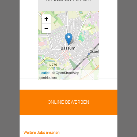
+
−
Leaflet
| © OpenStreetMap
contributors
ONLINE BEWERBEN
Weitere Jobs ansehen