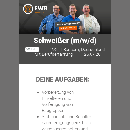
Schweißer (m/w/d)
27211 Bassum, Deutschland
VOLLZEIT
Mit Berufserfahrung
26.07.26
DEINE AUFGABEN:
Vorbereitung von
Einzelteilen und
Vorfertigung von
Baugruppen
Stahlbauteile und Behälter
nach fertigungsgerechten
Zeichnungen heften und